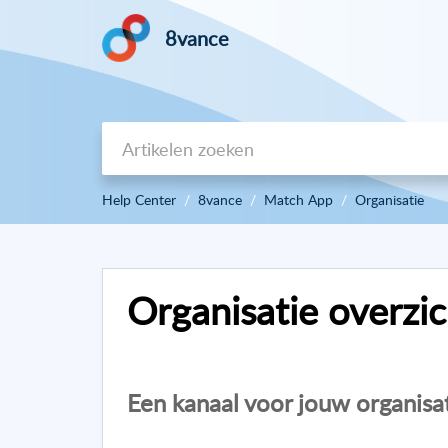
8vance
Help Center
8vance
Match App
Organisatie
Organisatie overzic
Een kanaal voor jouw organisa